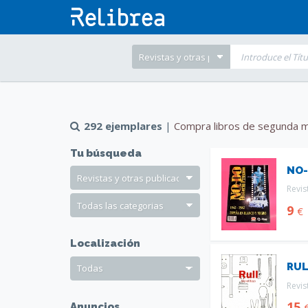
292 ejemplares
|
Compra libros de segunda 
Tu búsqueda
NO-
Revis
9
€
Localización
RUL
Revis
15
Anuncios