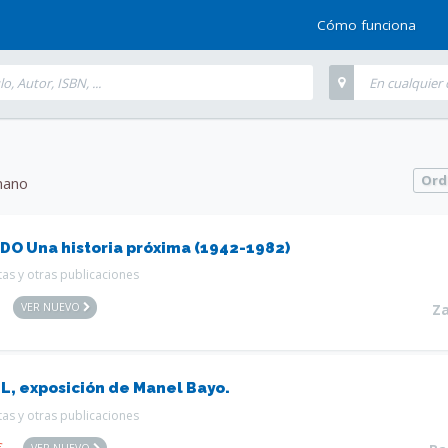
Cómo funciona
Ord
mano
DO Una historia próxima (1942-1982)
tas y otras publicaciones
VER NUEVO
Z
L, exposición de Manel Bayo.
tas y otras publicaciones
€
VER NUEVO