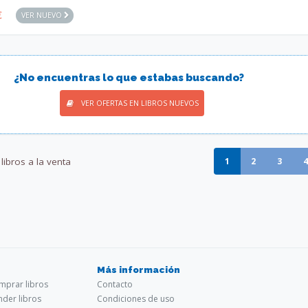
€
VER NUEVO
¿No encuentras lo que estabas buscando?
VER OFERTAS EN LIBROS NUEVOS
libros a la venta
1
2
3
4
Más información
prar libros
Contacto
der libros
Condiciones de uso