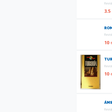
Revis
3.5
ROMA
Revis
10
TUR
Revis
10
ÁMS
Revis