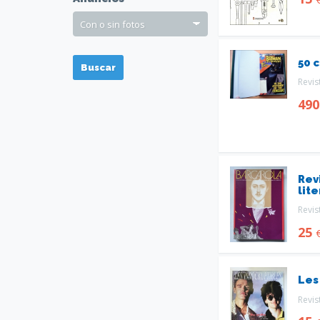
50 
Buscar
Revis
49
Rev
lite
Revis
25
Les
Revis