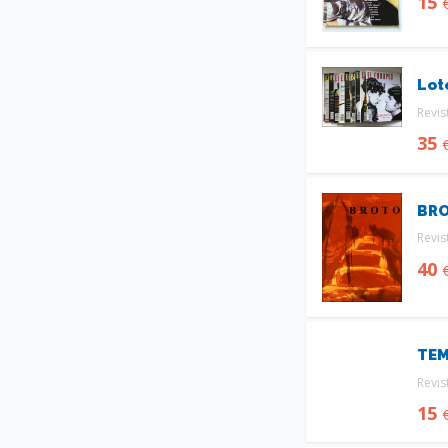
15
Lot
Revis
35
BR
Revis
40
TEM
Revis
15