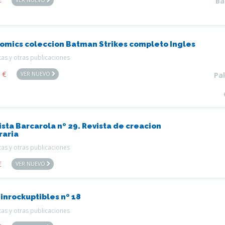
Ba
comics coleccion Batman Strikes completo Ingles
tas y otras publicaciones
0
€
VER NUEVO
Pa
ista Barcarola nº 29. Revista de creacion
raria
tas y otras publicaciones
€
VER NUEVO
 inrockuptibles nº 18
tas y otras publicaciones