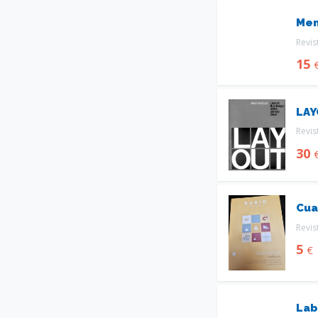
Men
Revis
15
LAY
Revis
30
Cua
Revis
5
€
Lab