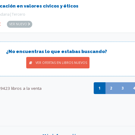
cación en valores cívicos y éticos
ndaria|Tercero
€
VER NUEVO
¿No encuentras lo que estabas buscando?
VER OFERTAS EN LIBROS NUEVOS
29423 libros a la venta
1
2
3
4