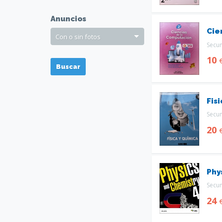
Anuncios
Cie
Secu
10
Buscar
Fis
Secu
20
Phy
Secu
24