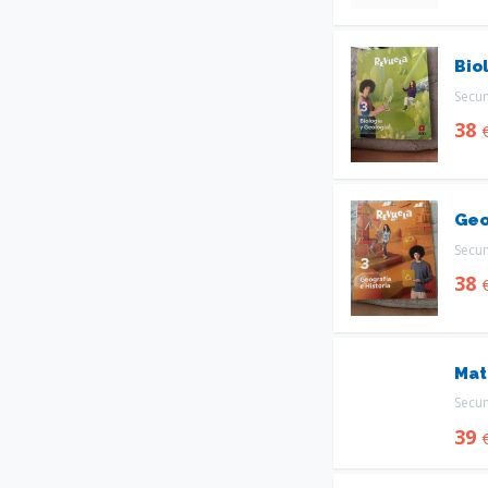
Bio
Secu
38
Geo
Secu
38
Mat
Secu
39