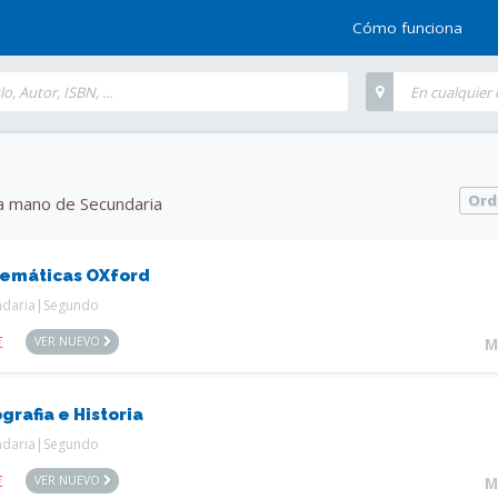
Cómo funciona
Ord
a mano de Secundaria
emáticas OXford
ndaria|Segundo
€
VER NUEVO
M
grafia e Historia
ndaria|Segundo
€
VER NUEVO
M