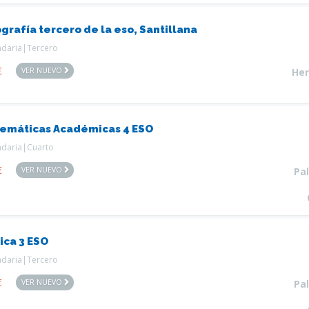
grafía tercero de la eso, Santillana
ndaria|Tercero
€
VER NUEVO
Her
emáticas Académicas 4 ESO
ndaria|Cuarto
€
VER NUEVO
Pa
ica 3 ESO
ndaria|Tercero
€
VER NUEVO
Pa