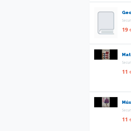
Geo
Secu
19
Mat
Secu
11
Mús
Secu
11