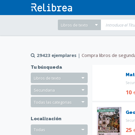
29423 ejemplares
|
Compra libros de segund
Tu búsqueda
Mat
Secu
10
Geo
Localización
Secu
25