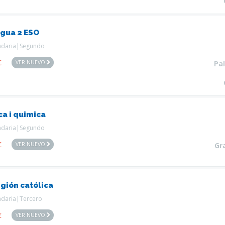
gua 2 ESO
ndaria|Segundo
€
VER NUEVO
Pa
ca i quimica
ndaria|Segundo
€
VER NUEVO
Gr
igión católica
ndaria|Tercero
€
VER NUEVO