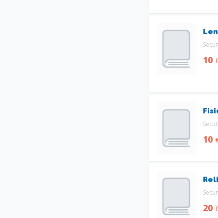
Len
Secu
10
Fisi
Secu
10
Rel
Secu
20