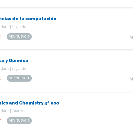
ncias de la computación
ndaria|Segundo
€
VER NUEVO
M
ica y Química
ndaria|Segundo
€
VER NUEVO
M
sics and Chemistry 4º eso
ndaria|Cuarto
€
VER NUEVO