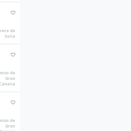
rera de
Soria
lmas de
Gran
Canaria
lmas de
Gran