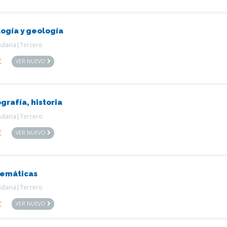
logía y geología
ndaria|Tercero
€
VER NUEVO
grafía, historia
ndaria|Tercero
€
VER NUEVO
emáticas
ndaria|Tercero
€
VER NUEVO