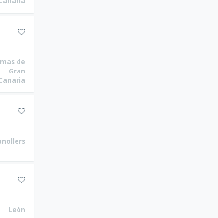
Canaria
lmas de
Gran
Canaria
anollers
León