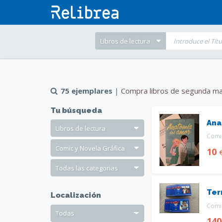
75 ejemplares
|
Compra libros de segunda ma
Tu búsqueda
Ana
Comic
10
Terr
Localización
Comic
14