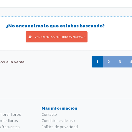
¿No encuentras lo que estabas buscando?
VER OFERTAS EN LIBROS NUEVOS
ros a la venta
1
2
3
4
Más información
prar libros
Contacto
der libros
Condiciones de uso
s frecuentes
Política de privacidad