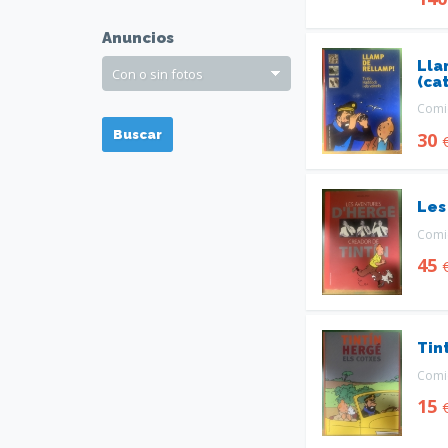
Anuncios
Llam
(ca
Comic
Buscar
30
Les
Comic
45
Tint
Comic
15