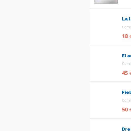
La 
Comic
18
El 
Comic
45
Fie
Comic
50
Dre