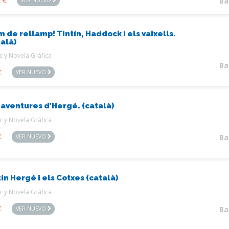
Ba
 de rellamp! Tintín, Haddock i els vaixells.
talà)
 y Novela Gráfica
Ba
€
VER NUEVO
 aventures d’Hergé. (català)
 y Novela Gráfica
€
VER NUEVO
Ba
ín Hergé i els Cotxes (català)
 y Novela Gráfica
€
VER NUEVO
Ba