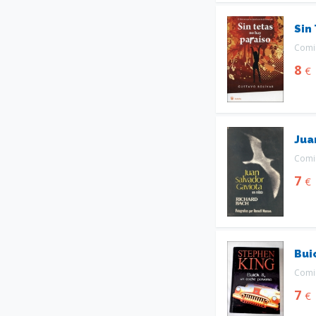
Sin
Comic
8
€
Jua
Comic
7
€
Bui
Comic
7
€