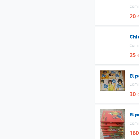
Comic
20
Chi
Comic
25
El p
Comic
30
El p
Comic
16