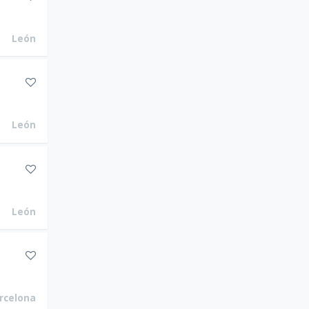
León
León
León
rcelona